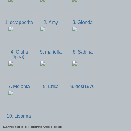
1. scrapperita
2. Amy
3. Glenda
4. Giulia
5. mariella
6. Sabina
(ippa)
7. Melania
8. Erika
9. desi1976
10. Lisanna
(Cannot add links: Registration/trial expired)