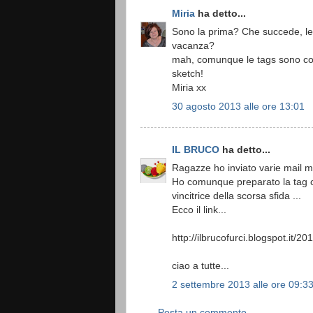
Miria
ha detto...
Sono la prima? Che succede, le 
vacanza?
mah, comunque le tags sono co
sketch!
Miria xx
30 agosto 2013 alle ore 13:01
IL BRUCO
ha detto...
Ragazze ho inviato varie mail m
Ho comunque preparato la tag
vincitrice della scorsa sfida ...
Ecco il link...
http://ilbrucofurci.blogspot.it/2
ciao a tutte...
2 settembre 2013 alle ore 09:3
Posta un commento